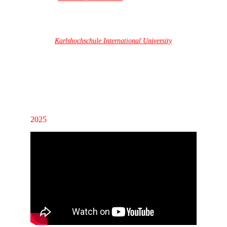
Auftragsarbeit eine Mayamalerei und eine 
Aztekenskulptur zu animieren, für das Ethnologisches 
Museum Berlin, die Dauerausstellung Altamerika, die 
Medienstation, Modul "Vorspanische Musik". 
Von der 
Karlshochschule International University
 erhielt 
er 2025 den Auftrag ein Veranstaltungswochenende zu 
filmen und zu schneiden.
Auf dieser Seite ist eine Auswahl dieser Arbeiten. 
2025