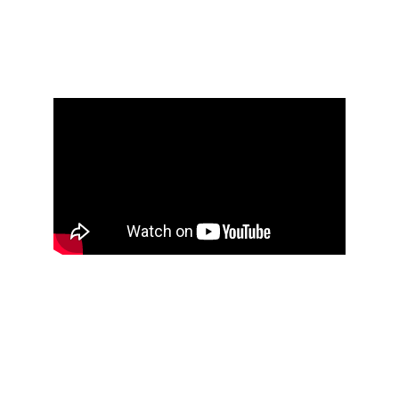
Mayamalerei von drei Musikern
Vertont von Adje Both 
Animiert von Rokas Wille 
Aztekenskulptur einer Göttin 
Vertont von Adje Both 
Animiert von Rokas Wille 
Auftragsarbeiten für das Humboldtforum Berlin, 
Ethnologisches Museum, Dauerausstellung Altamerika, 