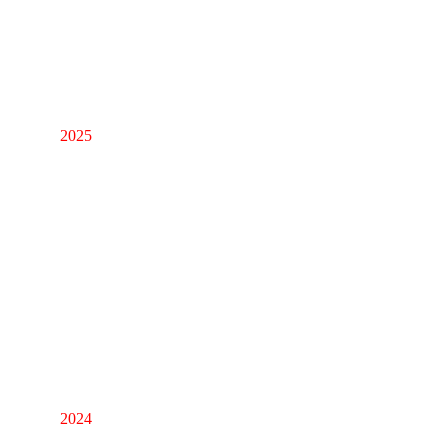
Zeichnung und Malerei
2025
Zeichnungen 2025
Bleistift auf Papier
Karlsruhe
2024