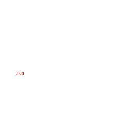
Zeichnungen Italien
Illustrationen zu 
Anonymen Aktionstagebüchern
2020