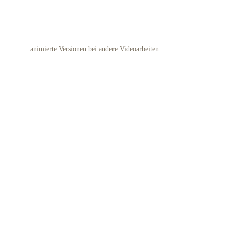
Bewegte Stillleben 1-7
animierte Versionen bei 
andere Videoarbeiten
1: Filzstift auf Papier
2: Ölkreide auf Papier
3: Filzstift auf Papier
4: Filzstift auf Papier
5: Filzstift auf Papier
6: Filzstift auf Papier
7: Pastellkreide auf Papier
Bewegte Stillleben 1-7 entstanden von Oktober bis 
Dezember 2020.