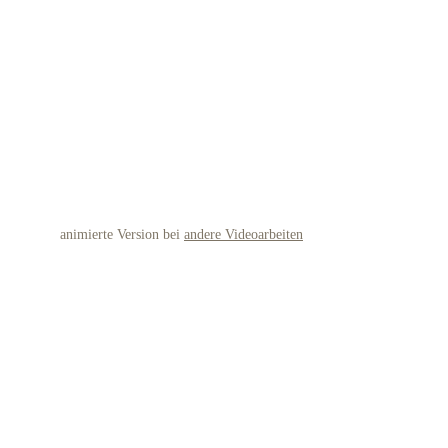
Bewegtes Stillleben 14
animierte Version bei 
andere Videoarbeiten
Filzstift, Ölkreide und Pastellkreide auf Papier 