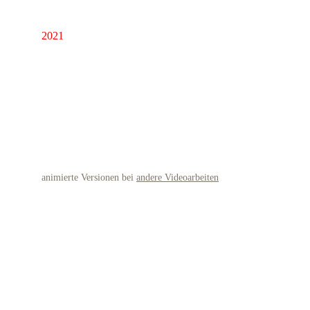
2021
Bewegte Stillleben 8-13
animierte Versionen bei 
andere Videoarbeiten
8: Pastellkreide auf Papier
9: 
Pastellkreide auf Papier
10: 
Buntstift auf Papier
11: 
Buntstift auf Papier
12: 
Buntstift und Filzstift auf Papier + 3D Modell
13: 
Pastellkreide auf Papier + 3D Modell
Bewegte Stillleben 8-13 entstanden von Januar bis 